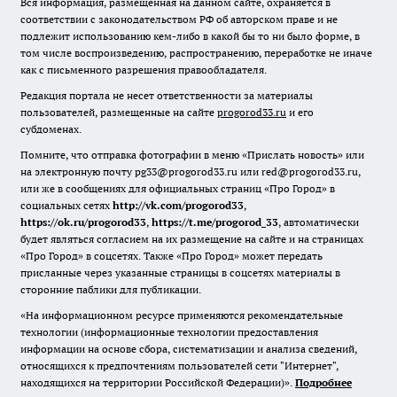
Вся информация, размещенная на данном сайте, охраняется в
соответствии с законодательством РФ об авторском праве и не
подлежит использованию кем-либо в какой бы то ни было форме, в
том числе воспроизведению, распространению, переработке не иначе
как с письменного разрешения правообладателя.
Редакция портала не несет ответственности за материалы
пользователей, размещенные на сайте
progorod33.ru
и его
субдоменах.
Помните, что отправка фотографии в меню «Прислать новость» или
на электронную почту pg33@progorod33.ru или red@progorod33.ru,
или же в сообщениях для официальных страниц «Про Город» в
социальных сетях
http://vk.com/progorod33
,
https://ok.ru/progorod33
,
https://t.me/progorod_33
, автоматически
будет являться согласием на их размещение на сайте и на страницах
«Про Город» в соцсетях. Также «Про Город» может передать
присланные через указанные страницы в соцсетях материалы в
сторонние паблики для публикации.
«На информационном ресурсе применяются рекомендательные
технологии (информационные технологии предоставления
информации на основе сбора, систематизации и анализа сведений,
относящихся к предпочтениям пользователей сети "Интернет",
находящихся на территории Российской Федерации)».
Подробнее