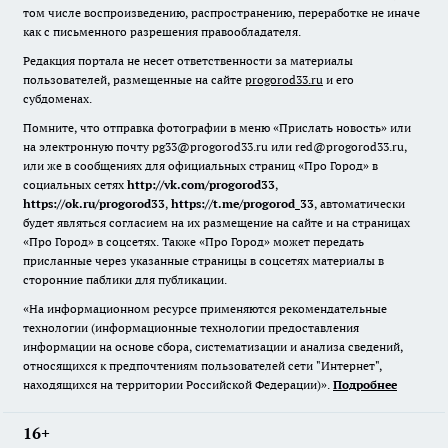
том числе воспроизведению, распространению, переработке не иначе
как с письменного разрешения правообладателя.
Редакция портала не несет ответственности за материалы
пользователей, размещенные на сайте
progorod33.ru
и его
субдоменах.
Помните, что отправка фотографии в меню «Прислать новость» или
на электронную почту pg33@progorod33.ru или red@progorod33.ru,
или же в сообщениях для официальных страниц «Про Город» в
социальных сетях
http://vk.com/progorod33
,
https://ok.ru/progorod33
,
https://t.me/progorod_33
, автоматически
будет являться согласием на их размещение на сайте и на страницах
«Про Город» в соцсетях. Также «Про Город» может передать
присланные через указанные страницы в соцсетях материалы в
сторонние паблики для публикации.
«На информационном ресурсе применяются рекомендательные
технологии (информационные технологии предоставления
информации на основе сбора, систематизации и анализа сведений,
относящихся к предпочтениям пользователей сети "Интернет",
находящихся на территории Российской Федерации)».
Подробнее
16+