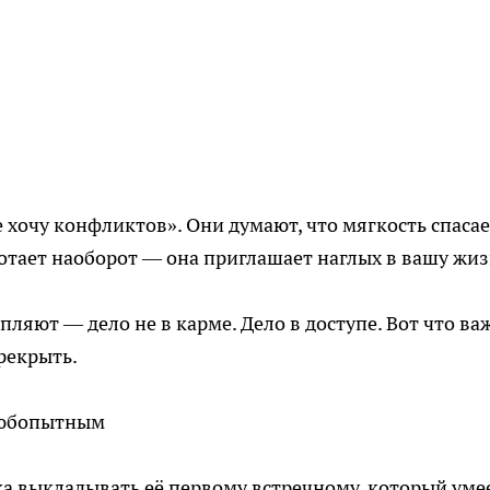
хочу конфликтов». Они думают, что мягкость спасае
ботает наоборот — она приглашает наглых в вашу жиз
епляют — дело не в карме. Дело в доступе. Вот что ва
ерекрыть.
 любопытным
а выкладывать её первому встречному, который уме