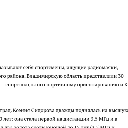
 называют себя спортсмены, ищущие радиомаяки,
го района. Владимирскую область представляли 30
 — спортшколы по спортивному ориентированию и 
град. Ксения Сидорова дважды поднялась на высшу
 лет: она стала первой на дистанции 3,5 МГц и в
л два золота среди юношей до 15 лет (3,5 МГц и