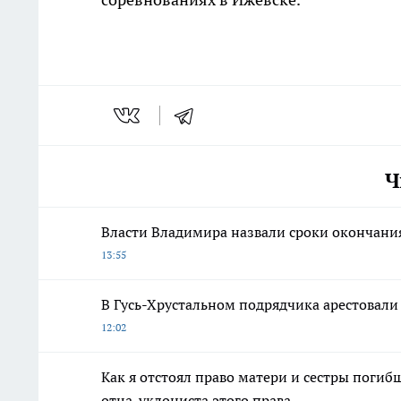
Ч
Власти Владимира назвали сроки окончания
13:55
В Гусь-Хрустальном подрядчика арестовали
12:02
Как я отстоял право матери и сестры пог
отца-уклониста этого права.