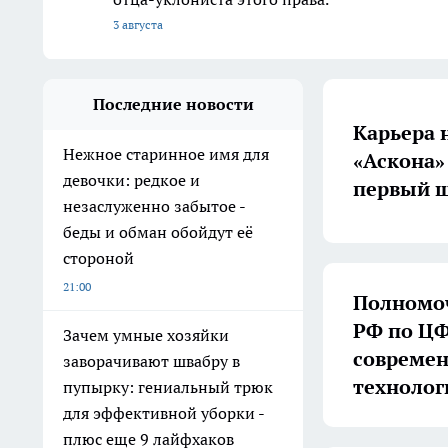
3 августа
Последние новости
Карьера 
Нежное старинное имя для
«Аскона»
девочки: редкое и
первый ш
незаслуженно забытое -
беды и обман обойдут её
стороной
21:00
Полномоч
РФ по ЦФ
Зачем умные хозяйки
совреме
заворачивают швабру в
технолог
пупырку: гениальный трюк
для эффективной уборки -
плюс еще 9 лайфхаков