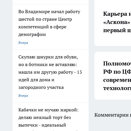
Во Владимире начал работу
Карьера 
шестой по стране Центр
«Аскона»
компетенций в сфере
первый ш
демографии
Вчера
Скупаю шнурки для обуви,
Полномоч
но в ботинки не вставляю:
РФ по ЦФ
нашла им другую работу - 15
совреме
идей для дома и
технолог
загородного участка
Вчера
Кабачки не мучаю жаркой:
Комментарии н
делаю нежный торт без
выпечки - идеальный