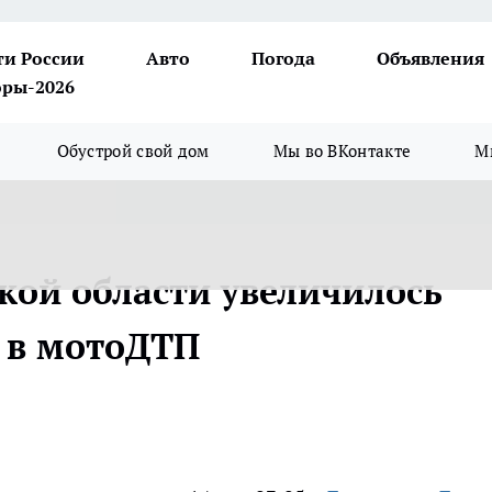
ти России
Авто
Погода
Объявления
ры-2026
Обустрой свой дом
Мы во ВКонтакте
М
кой области увеличилось
в в мотоДТП