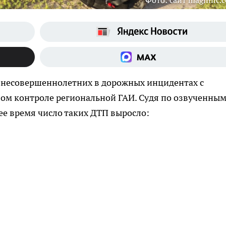
Фото: сайт magnific.
 несовершеннолетних в дорожных инцидентах с
бом контроле региональной ГАИ. Судя по озвученным
е время число таких ДТП выросло: