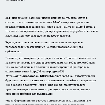
пользователей
Вся информация, размещенная на данном сайте, охраняется в
соответствии с законодательством РФ об авторском праве и не
подлежит использованию кем-либо в какой бы то ни было форме, в
том числе воспроизведению, распространению, переработке не иначе
как с письменного разрешения правообладателя.
Редакция портала не несет ответственности за материалы
пользователей, размещенные на сайте
progorod33.ru
и его
субдоменах.
Помните, что отправка фотографии в меню «Прислать новость» или
на электронную почту pg33@progorod33.ru или red@progorod33.ru,
или же в сообщениях для официальных страниц «Про Город» в
социальных сетях
http://vk.com/progorod33
,
https://ok.ru/progorod33
,
https://t.me/progorod_33
, автоматически
будет являться согласием на их размещение на сайте и на страницах
«Про Город» в соцсетях. Также «Про Город» может передать
присланные через указанные страницы в соцсетях материалы в
сторонние паблики для публикации.
«На информационном ресурсе применяются рекомендательные
технологии (информационные технологии предоставления