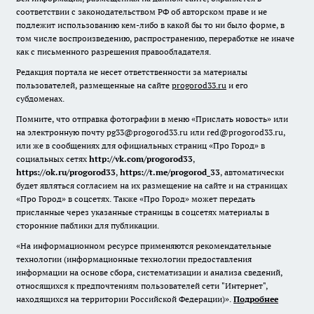
соответствии с законодательством РФ об авторском праве и не
подлежит использованию кем-либо в какой бы то ни было форме, в
том числе воспроизведению, распространению, переработке не иначе
как с письменного разрешения правообладателя.
Редакция портала не несет ответственности за материалы
пользователей, размещенные на сайте
progorod33.ru
и его
субдоменах.
Помните, что отправка фотографии в меню «Прислать новость» или
на электронную почту pg33@progorod33.ru или red@progorod33.ru,
или же в сообщениях для официальных страниц «Про Город» в
социальных сетях
http://vk.com/progorod33
,
https://ok.ru/progorod33
,
https://t.me/progorod_33
, автоматически
будет являться согласием на их размещение на сайте и на страницах
«Про Город» в соцсетях. Также «Про Город» может передать
присланные через указанные страницы в соцсетях материалы в
сторонние паблики для публикации.
«На информационном ресурсе применяются рекомендательные
технологии (информационные технологии предоставления
информации на основе сбора, систематизации и анализа сведений,
относящихся к предпочтениям пользователей сети "Интернет",
находящихся на территории Российской Федерации)».
Подробнее