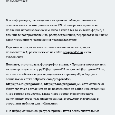
пользователей
Вся информация, размещенная на данном сайте, охраняется в
соответствии с законодательством РФ об авторском праве и не
подлежит использованию кем-либо в какой бы то ни было форме, в
том числе воспроизведению, распространению, переработке не иначе
как с письменного разрешения правообладателя.
Редакция портала не несет ответственности за материалы
пользователей, размещенные на сайте
progorod33.ru
и его
субдоменах.
Помните, что отправка фотографии в меню «Прислать новость» или
на электронную почту pg33@progorod33.ru или red@progorod33.ru,
или же в сообщениях для официальных страниц «Про Город» в
социальных сетях
http://vk.com/progorod33
,
https://ok.ru/progorod33
,
https://t.me/progorod_33
, автоматически
будет являться согласием на их размещение на сайте и на страницах
«Про Город» в соцсетях. Также «Про Город» может передать
присланные через указанные страницы в соцсетях материалы в
сторонние паблики для публикации.
«На информационном ресурсе применяются рекомендательные