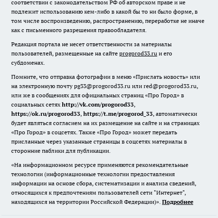
соответствии с законодательством РФ об авторском праве и не
подлежит использованию кем-либо в какой бы то ни было форме, в
том числе воспроизведению, распространению, переработке не иначе
как с письменного разрешения правообладателя.
Редакция портала не несет ответственности за материалы
пользователей, размещенные на сайте
progorod33.ru
и его
субдоменах.
Помните, что отправка фотографии в меню «Прислать новость» или
на электронную почту pg33@progorod33.ru или red@progorod33.ru,
или же в сообщениях для официальных страниц «Про Город» в
социальных сетях
http://vk.com/progorod33
,
https://ok.ru/progorod33
,
https://t.me/progorod_33
, автоматически
будет являться согласием на их размещение на сайте и на страницах
«Про Город» в соцсетях. Также «Про Город» может передать
присланные через указанные страницы в соцсетях материалы в
сторонние паблики для публикации.
«На информационном ресурсе применяются рекомендательные
технологии (информационные технологии предоставления
информации на основе сбора, систематизации и анализа сведений,
относящихся к предпочтениям пользователей сети "Интернет",
находящихся на территории Российской Федерации)».
Подробнее