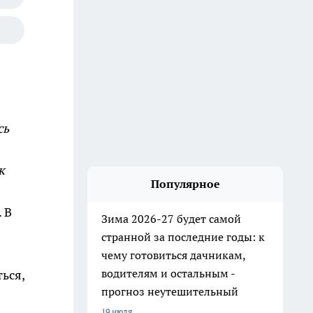
сь
к
Популярное
 В
Зима 2026-27 будет самой
странной за последние годы: к
чему готовиться дачникам,
водителям и остальным -
ься,
прогноз неутешительный
19 июля