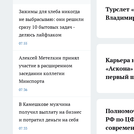
Турслет 
Зажимы для хлеба никогда
Владимир
не выбрасываю: они решили
сразу 10 бытовых задач -
делюсь лайфхаком
07:55
Алексей Метелкин принял
Карьера 
участие в расширенном
«Аскона»
заседании коллегии
первый ш
Минспорта
07:36
В Камешкове мужчина
Полномоч
получил выплату на бизнес
РФ по ЦФ
и потратил деньги на себя
совреме
07:33