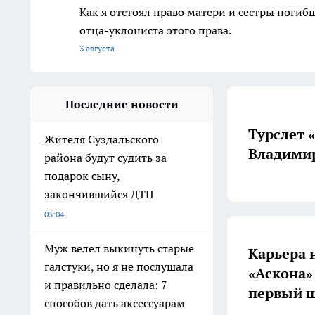
Как я отстоял право матери и сестры пог
отца-уклониста этого права.
3 августа
Последние новости
Турслет 
Жителя Суздальского
Владимир
района будут судить за
подарок сыну,
закончившийся ДТП
05:04
Муж велел выкинуть старые
Карьера 
галстуки, но я не послушала
«Аскона»
и правильно сделала: 7
первый ш
способов дать аксессуарам