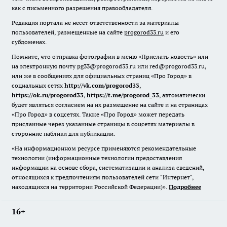
как с письменного разрешения правообладателя.
Редакция портала не несет ответственности за материалы
пользователей, размещенные на сайте
progorod33.ru
и его
субдоменах.
Помните, что отправка фотографии в меню «Прислать новость» или
на электронную почту pg33@progorod33.ru или red@progorod33.ru,
или же в сообщениях для официальных страниц «Про Город» в
социальных сетях
http://vk.com/progorod33
,
https://ok.ru/progorod33
,
https://t.me/progorod_33
, автоматически
будет являться согласием на их размещение на сайте и на страницах
«Про Город» в соцсетях. Также «Про Город» может передать
присланные через указанные страницы в соцсетях материалы в
сторонние паблики для публикации.
«На информационном ресурсе применяются рекомендательные
технологии (информационные технологии предоставления
информации на основе сбора, систематизации и анализа сведений,
относящихся к предпочтениям пользователей сети "Интернет",
находящихся на территории Российской Федерации)».
Подробнее
16+