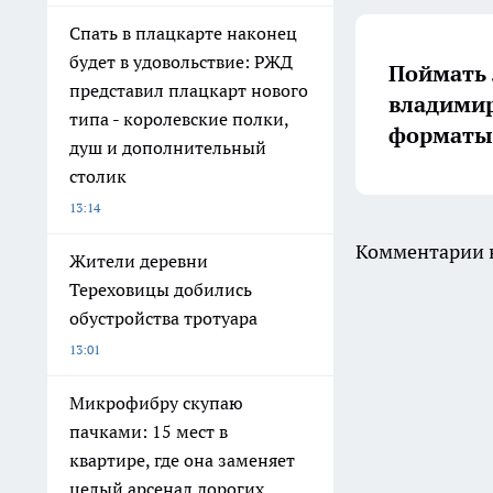
Спать в плацкарте наконец
будет в удовольствие: РЖД
Поймать 
представил плацкарт нового
владимир
типа - королевские полки,
форматы 
душ и дополнительный
столик
13:14
Комментарии н
Жители деревни
Тереховицы добились
обустройства тротуара
13:01
Микрофибру скупаю
пачками: 15 мест в
квартире, где она заменяет
целый арсенал дорогих