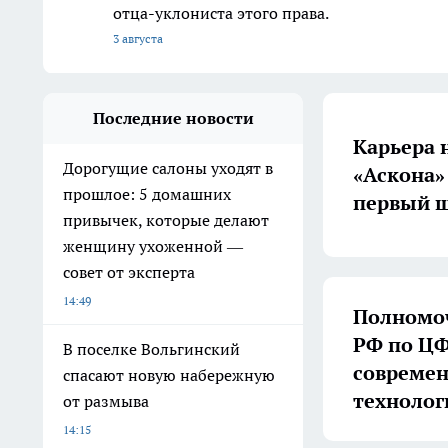
отца-уклониста этого права.
3 августа
Последние новости
Карьера 
Дорогущие салоны уходят в
«Аскона»
прошлое: 5 домашних
первый ш
привычек, которые делают
женщину ухоженной —
совет от эксперта
14:49
Полномоч
РФ по ЦФ
В поселке Вольгинский
совреме
спасают новую набережную
технолог
от размыва
14:15