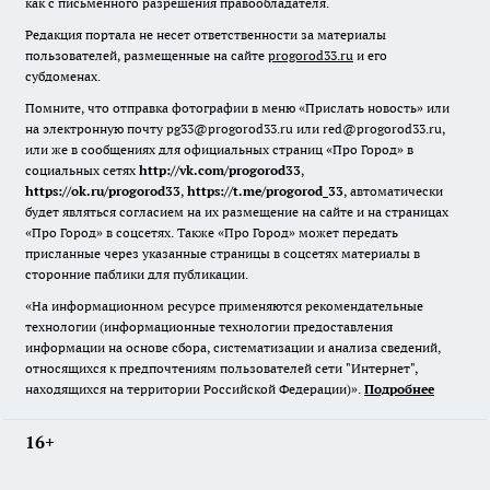
как с письменного разрешения правообладателя.
Редакция портала не несет ответственности за материалы
пользователей, размещенные на сайте
progorod33.ru
и его
субдоменах.
Помните, что отправка фотографии в меню «Прислать новость» или
на электронную почту pg33@progorod33.ru или red@progorod33.ru,
или же в сообщениях для официальных страниц «Про Город» в
социальных сетях
http://vk.com/progorod33
,
https://ok.ru/progorod33
,
https://t.me/progorod_33
, автоматически
будет являться согласием на их размещение на сайте и на страницах
«Про Город» в соцсетях. Также «Про Город» может передать
присланные через указанные страницы в соцсетях материалы в
сторонние паблики для публикации.
«На информационном ресурсе применяются рекомендательные
технологии (информационные технологии предоставления
информации на основе сбора, систематизации и анализа сведений,
относящихся к предпочтениям пользователей сети "Интернет",
находящихся на территории Российской Федерации)».
Подробнее
16+