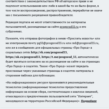
соответствии с законодательством РФ об авторском праве и не
подлежит использованию кем-либо в какой бы то ни было форме, в
том числе воспроизведению, распространению, переработке не иначе
как с письменного разрешения правообладателя.
Редакция портала не несет ответственности за материалы
пользователей, размещенные на сайте
progorod33.ru
и его
субдоменах.
Помните, что отправка фотографии в меню «Прислать новость» или
на электронную почту pg33@progorod33.ru или red@progorod33.ru,
или же в сообщениях для официальных страниц «Про Город» в
социальных сетях
http://vk.com/progorod33
,
https://ok.ru/progorod33
,
https://t.me/progorod_33
, автоматически
будет являться согласием на их размещение на сайте и на страницах
«Про Город» в соцсетях. Также «Про Город» может передать
присланные через указанные страницы в соцсетях материалы в
сторонние паблики для публикации.
«На информационном ресурсе применяются рекомендательные
технологии (информационные технологии предоставления
информации на основе сбора, систематизации и анализа сведений,
относящихся к предпочтениям пользователей сети "Интернет",
находящихся на территории Российской Федерации)».
Подробнее