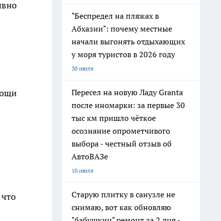
ивно
"Беспредел на пляжах в
Абхазии": почему местные
начали выгонять отдыхающих
у моря туристов в 2026 году
30 июля
Пересел на новую Ладу Granta
вощи
после иномарки: за первые 30
тыс км пришло чёткое
осознание опрометчивого
выбора - честный отзыв об
АвтоВАЗе
10 июля
Старую плитку в санузле не
 что
снимаю, вот как обновляю
"бабушкин" ремонт за 2 дня -