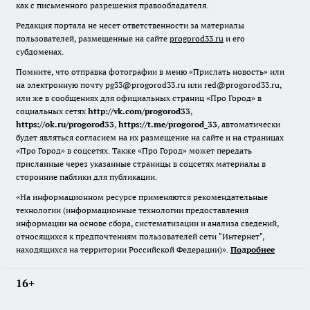
как с письменного разрешения правообладателя.
Редакция портала не несет ответственности за материалы
пользователей, размещенные на сайте
progorod33.ru
и его
субдоменах.
Помните, что отправка фотографии в меню «Прислать новость» или
на электронную почту pg33@progorod33.ru или red@progorod33.ru,
или же в сообщениях для официальных страниц «Про Город» в
социальных сетях
http://vk.com/progorod33
,
https://ok.ru/progorod33
,
https://t.me/progorod_33
, автоматически
будет являться согласием на их размещение на сайте и на страницах
«Про Город» в соцсетях. Также «Про Город» может передать
присланные через указанные страницы в соцсетях материалы в
сторонние паблики для публикации.
«На информационном ресурсе применяются рекомендательные
технологии (информационные технологии предоставления
информации на основе сбора, систематизации и анализа сведений,
относящихся к предпочтениям пользователей сети "Интернет",
находящихся на территории Российской Федерации)».
Подробнее
16+