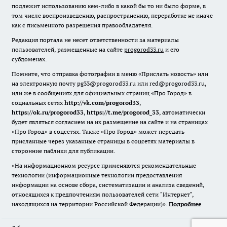
подлежит использованию кем-либо в какой бы то ни было форме, в
том числе воспроизведению, распространению, переработке не иначе
как с письменного разрешения правообладателя.
Редакция портала не несет ответственности за материалы
пользователей, размещенные на сайте
progorod33.ru
и его
субдоменах.
Помните, что отправка фотографии в меню «Прислать новость» или
на электронную почту pg33@progorod33.ru или red@progorod33.ru,
или же в сообщениях для официальных страниц «Про Город» в
социальных сетях
http://vk.com/progorod33
,
https://ok.ru/progorod33
,
https://t.me/progorod_33
, автоматически
будет являться согласием на их размещение на сайте и на страницах
«Про Город» в соцсетях. Также «Про Город» может передать
присланные через указанные страницы в соцсетях материалы в
сторонние паблики для публикации.
«На информационном ресурсе применяются рекомендательные
технологии (информационные технологии предоставления
информации на основе сбора, систематизации и анализа сведений,
относящихся к предпочтениям пользователей сети "Интернет",
находящихся на территории Российской Федерации)».
Подробнее