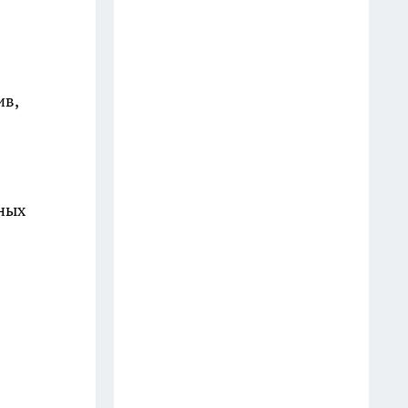
"Какое-то время будет жить:
что теперь ждёт Wildberries и
как это отразится на
покупателях - печальный
ив,
прогноз от экспертов
1 августа
Скупаю салфетки из
микрофибры пачками, но не
ных
для протирания пыли: 12
новых способов применения
привычных тряпок - берите на
заметку
17 июля
Обнаружила в Fix Price
забавную садовую фигурку за