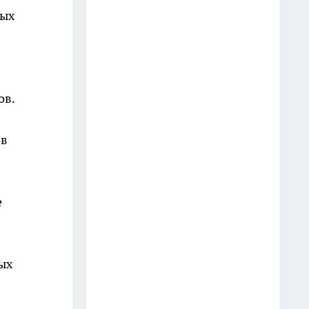
279 рублей: теперь каждый
вых
день начинается с улыбки
13 июля
Тюль и тяжёлые портьеры
отправила в деревню к тётке:
ов.
вот чем заменила старые
шторы - 4 стильных варианта
ов
для любой комнаты
14 июля
Старые двери отвожу на дачу,
е
но на дрова не пускаю: вот что
мастерю из ненужного
полотна для участка и дома -
ых
12 идей
19 июля