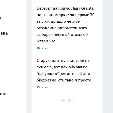
Пересел на новую Ладу Granta
после иномарки: за первые 30
м
тыс км пришло чёткое
осознание опрометчивого
лена
выбора - честный отзыв об
АвтоВАЗе
10 июля
Старую плитку в санузле не
снимаю, вот как обновляю
"бабушкин" ремонт за 2 дня -
бюджетно, стильно и просто
13 июля
дние
"Беспредел на пляжах в
Абхазии": почему местные
начали выгонять отдыхающих