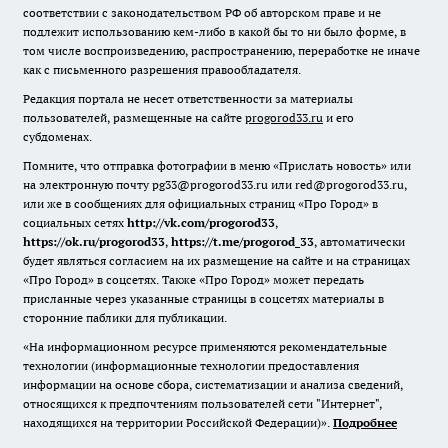
соответствии с законодательством РФ об авторском праве и не
подлежит использованию кем-либо в какой бы то ни было форме, в
том числе воспроизведению, распространению, переработке не иначе
как с письменного разрешения правообладателя.
Редакция портала не несет ответственности за материалы
пользователей, размещенные на сайте
progorod33.ru
и его
субдоменах.
Помните, что отправка фотографии в меню «Прислать новость» или
на электронную почту pg33@progorod33.ru или red@progorod33.ru,
или же в сообщениях для официальных страниц «Про Город» в
социальных сетях
http://vk.com/progorod33
,
https://ok.ru/progorod33
,
https://t.me/progorod_33
, автоматически
будет являться согласием на их размещение на сайте и на страницах
«Про Город» в соцсетях. Также «Про Город» может передать
присланные через указанные страницы в соцсетях материалы в
сторонние паблики для публикации.
«На информационном ресурсе применяются рекомендательные
технологии (информационные технологии предоставления
информации на основе сбора, систематизации и анализа сведений,
относящихся к предпочтениям пользователей сети "Интернет",
находящихся на территории Российской Федерации)».
Подробнее