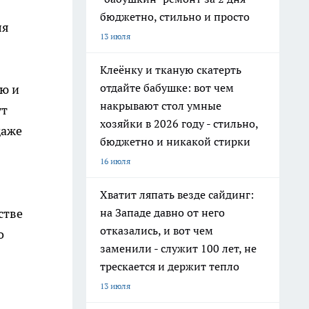
бюджетно, стильно и просто
ля
13 июля
Клеёнку и тканую скатерть
отдайте бабушке: вот чем
ью и
накрывают стол умные
ут
хозяйки в 2026 году - стильно,
даже
бюджетно и никакой стирки
16 июля
Хватит ляпать везде сайдинг:
на Западе давно от него
стве
отказались, и вот чем
о
заменили - служит 100 лет, не
трескается и держит тепло
13 июля