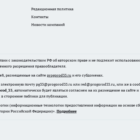
Редакционная политика
Контакты
Новости компаний
твии с законодательством РФ об авторском праве и не подлежит использовани
менного разрешения правообладателя.
лей, размещенные на сайте
progorod33.ru
и его субдоменах.
 электронную почту pg33@progorod33.ru или red@progorod33.ru, или же в со
orod_33
, автоматически будет являться согласием на их размещение на сайте и
 в сторонние паблики для публикации.
гии (информационные технологии предоставления информации на основе сбор
итории Российской Федерации)».
Подробнее