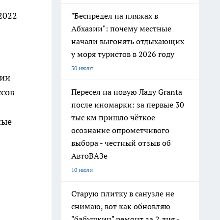
 2022
"Беспредел на пляжах в
Абхазии": почему местные
начали выгонять отдыхающих
у моря туристов в 2026 году
30 июля
гии
ссов
Пересел на новую Ладу Granta
после иномарки: за первые 30
тыс км пришло чёткое
ные
осознание опрометчивого
выбора - честный отзыв об
АвтоВАЗе
10 июля
Старую плитку в санузле не
снимаю, вот как обновляю
"бабушкин" ремонт за 2 дня -