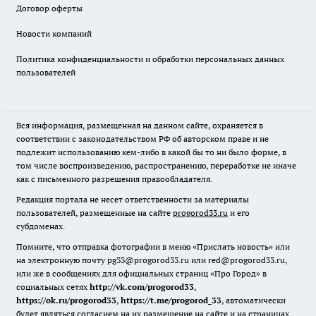
Договор оферты
Новости компаний
Политика конфиденциальности и обработки персональных данных
пользователей
Вся информация, размещенная на данном сайте, охраняется в
соответствии с законодательством РФ об авторском праве и не
подлежит использованию кем-либо в какой бы то ни было форме, в
том числе воспроизведению, распространению, переработке не иначе
как с письменного разрешения правообладателя.
Редакция портала не несет ответственности за материалы
пользователей, размещенные на сайте
progorod33.ru
и его
субдоменах.
Помните, что отправка фотографии в меню «Прислать новость» или
на электронную почту pg33@progorod33.ru или red@progorod33.ru,
или же в сообщениях для официальных страниц «Про Город» в
социальных сетях
http://vk.com/progorod33
,
https://ok.ru/progorod33
,
https://t.me/progorod_33
, автоматически
будет являться согласием на их размещение на сайте и на страницах