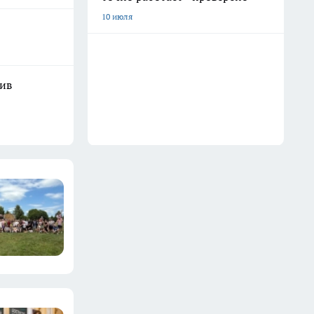
10 июля
шив