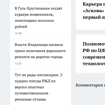
Карьера 
В Гусь-Хрустальном осудят
«Аскона»
курьера мошенников,
первый ш
похитивших миллион
рублей
14:30
Полномоч
Власти Владимира назвали
РФ по ЦФ
сроки окончания дорожного
совреме
ремонта на дорогах города
технолог
13:55
Тут не рады пассажирам: 3
худших поезда РЖД по
Комментарии н
версии опытных
путешественников -
реальные отзывы