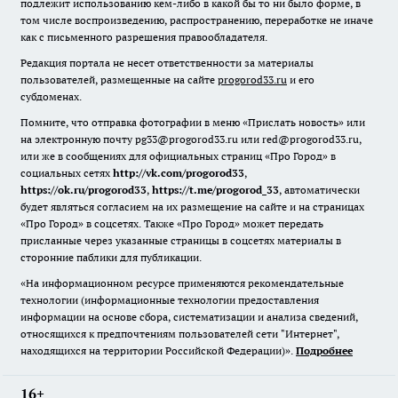
подлежит использованию кем-либо в какой бы то ни было форме, в
том числе воспроизведению, распространению, переработке не иначе
как с письменного разрешения правообладателя.
Редакция портала не несет ответственности за материалы
пользователей, размещенные на сайте
progorod33.ru
и его
субдоменах.
Помните, что отправка фотографии в меню «Прислать новость» или
на электронную почту pg33@progorod33.ru или red@progorod33.ru,
или же в сообщениях для официальных страниц «Про Город» в
социальных сетях
http://vk.com/progorod33
,
https://ok.ru/progorod33
,
https://t.me/progorod_33
, автоматически
будет являться согласием на их размещение на сайте и на страницах
«Про Город» в соцсетях. Также «Про Город» может передать
присланные через указанные страницы в соцсетях материалы в
сторонние паблики для публикации.
«На информационном ресурсе применяются рекомендательные
технологии (информационные технологии предоставления
информации на основе сбора, систематизации и анализа сведений,
относящихся к предпочтениям пользователей сети "Интернет",
находящихся на территории Российской Федерации)».
Подробнее
16+