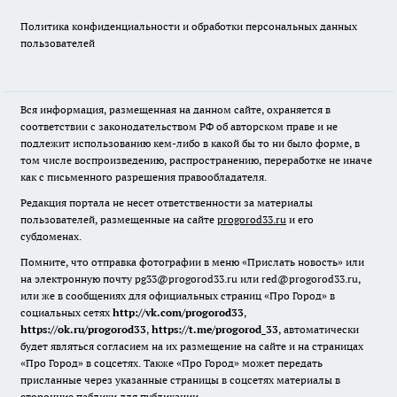
Политика конфиденциальности и обработки персональных данных
пользователей
Вся информация, размещенная на данном сайте, охраняется в
соответствии с законодательством РФ об авторском праве и не
подлежит использованию кем-либо в какой бы то ни было форме, в
том числе воспроизведению, распространению, переработке не иначе
как с письменного разрешения правообладателя.
Редакция портала не несет ответственности за материалы
пользователей, размещенные на сайте
progorod33.ru
и его
субдоменах.
Помните, что отправка фотографии в меню «Прислать новость» или
на электронную почту pg33@progorod33.ru или red@progorod33.ru,
или же в сообщениях для официальных страниц «Про Город» в
социальных сетях
http://vk.com/progorod33
,
https://ok.ru/progorod33
,
https://t.me/progorod_33
, автоматически
будет являться согласием на их размещение на сайте и на страницах
«Про Город» в соцсетях. Также «Про Город» может передать
присланные через указанные страницы в соцсетях материалы в
сторонние паблики для публикации.