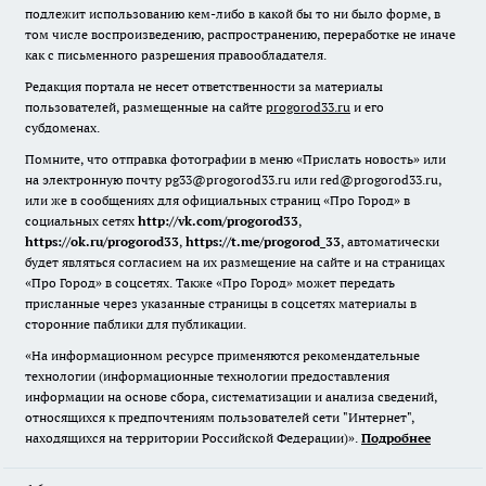
подлежит использованию кем-либо в какой бы то ни было форме, в
том числе воспроизведению, распространению, переработке не иначе
как с письменного разрешения правообладателя.
Редакция портала не несет ответственности за материалы
пользователей, размещенные на сайте
progorod33.ru
и его
субдоменах.
Помните, что отправка фотографии в меню «Прислать новость» или
на электронную почту pg33@progorod33.ru или red@progorod33.ru,
или же в сообщениях для официальных страниц «Про Город» в
социальных сетях
http://vk.com/progorod33
,
https://ok.ru/progorod33
,
https://t.me/progorod_33
, автоматически
будет являться согласием на их размещение на сайте и на страницах
«Про Город» в соцсетях. Также «Про Город» может передать
присланные через указанные страницы в соцсетях материалы в
сторонние паблики для публикации.
«На информационном ресурсе применяются рекомендательные
технологии (информационные технологии предоставления
информации на основе сбора, систематизации и анализа сведений,
относящихся к предпочтениям пользователей сети "Интернет",
находящихся на территории Российской Федерации)».
Подробнее