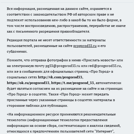
Вся информация, размещенная на данном сайте, охраняется в
соответствии с законодательством РФ об авторском праве и не
подлежит использованию кем-либо в какой бы то ни было форме, в
том числе воспроизведению, распространению, переработке не иначе
как с письменного разрешения правообладателя.
Редакция портала не несет ответственности за материалы
пользователей, размещенные на сайте
progorod33.ru
и его
субдоменах.
Помните, что отправка фотографии в меню «Прислать новость» или
на электронную почту pg33@progorod33.ru или red@progorod33.ru,
или же в сообщениях для официальных страниц «Про Город» в
социальных сетях
http://vk.com/progorod33
,
https://ok.ru/progorod33
,
https://t.me/progorod_33
, автоматически
будет являться согласием на их размещение на сайте и на страницах
«Про Город» в соцсетях. Также «Про Город» может передать
присланные через указанные страницы в соцсетях материалы в
сторонние паблики для публикации.
«На информационном ресурсе применяются рекомендательные
технологии (информационные технологии предоставления
информации на основе сбора, систематизации и анализа сведений,
относящихся к предпочтениям пользователей сети "Интернет",