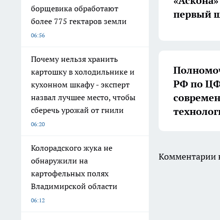
«Аскона»
борщевика обработают
первый ш
более 775 гектаров земли
06:56
Почему нельзя хранить
Полномоч
картошку в холодильнике и
РФ по ЦФ
кухонном шкафу - эксперт
совреме
назвал лучшее место, чтобы
технолог
сберечь урожай от гнили
06:20
Колорадского жука не
Комментарии н
обнаружили на
картофельных полях
Владимирской области
06:12