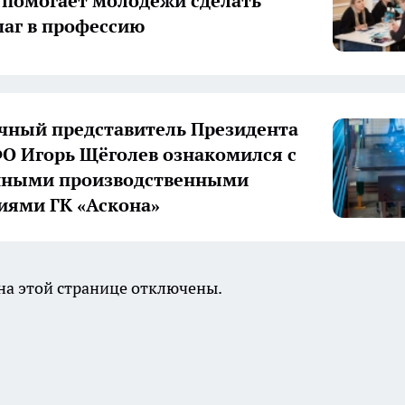
 помогает молодежи сделать
аг в профессию
ный представитель Президента
О Игорь Щёголев ознакомился с
нными производственными
иями ГК «Аскона»
а этой странице отключены.