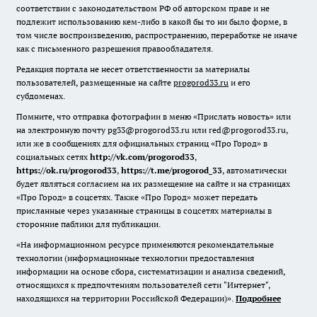
соответствии с законодательством РФ об авторском праве и не
подлежит использованию кем-либо в какой бы то ни было форме, в
том числе воспроизведению, распространению, переработке не иначе
как с письменного разрешения правообладателя.
Редакция портала не несет ответственности за материалы
пользователей, размещенные на сайте
progorod33.ru
и его
субдоменах.
Помните, что отправка фотографии в меню «Прислать новость» или
на электронную почту pg33@progorod33.ru или red@progorod33.ru,
или же в сообщениях для официальных страниц «Про Город» в
социальных сетях
http://vk.com/progorod33
,
https://ok.ru/progorod33
,
https://t.me/progorod_33
, автоматически
будет являться согласием на их размещение на сайте и на страницах
«Про Город» в соцсетях. Также «Про Город» может передать
присланные через указанные страницы в соцсетях материалы в
сторонние паблики для публикации.
«На информационном ресурсе применяются рекомендательные
технологии (информационные технологии предоставления
информации на основе сбора, систематизации и анализа сведений,
относящихся к предпочтениям пользователей сети "Интернет",
находящихся на территории Российской Федерации)».
Подробнее