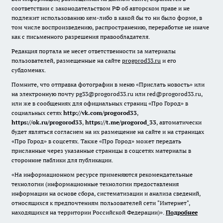
соответствии с законодательством РФ об авторском праве и не
подлежит использованию кем-либо в какой бы то ни было форме, в
том числе воспроизведению, распространению, переработке не иначе
как с письменного разрешения правообладателя.
Редакция портала не несет ответственности за материалы
пользователей, размещенные на сайте
progorod33.ru
и его
субдоменах.
Помните, что отправка фотографии в меню «Прислать новость» или
на электронную почту pg33@progorod33.ru или red@progorod33.ru,
или же в сообщениях для официальных страниц «Про Город» в
социальных сетях
http://vk.com/progorod33
,
https://ok.ru/progorod33
,
https://t.me/progorod_33
, автоматически
будет являться согласием на их размещение на сайте и на страницах
«Про Город» в соцсетях. Также «Про Город» может передать
присланные через указанные страницы в соцсетях материалы в
сторонние паблики для публикации.
«На информационном ресурсе применяются рекомендательные
технологии (информационные технологии предоставления
информации на основе сбора, систематизации и анализа сведений,
относящихся к предпочтениям пользователей сети "Интернет",
находящихся на территории Российской Федерации)».
Подробнее