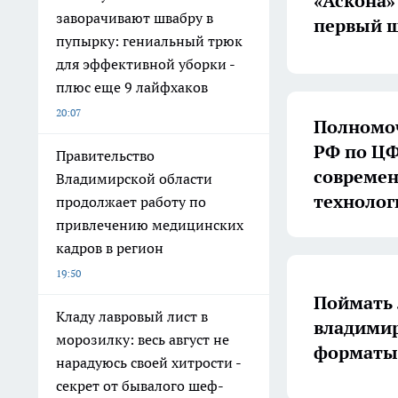
«Аскона»
заворачивают швабру в
первый ш
пупырку: гениальный трюк
для эффективной уборки -
плюс еще 9 лайфхаков
20:07
Полномоч
РФ по ЦФ
Правительство
совреме
Владимирской области
технолог
продолжает работу по
привлечению медицинских
кадров в регион
19:50
Поймать 
Кладу лавровый лист в
владимир
морозилку: весь август не
форматы 
нарадуюсь своей хитрости -
секрет от бывалого шеф-