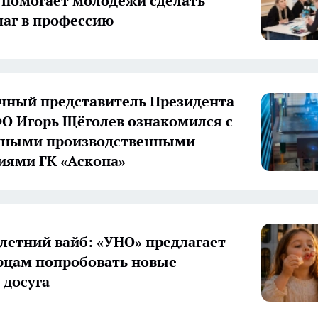
 помогает молодежи сделать
аг в профессию
ный представитель Президента
О Игорь Щёголев ознакомился с
нными производственными
иями ГК «Аскона»
летний вайб: «УНО» предлагает
цам попробовать новые
досуга