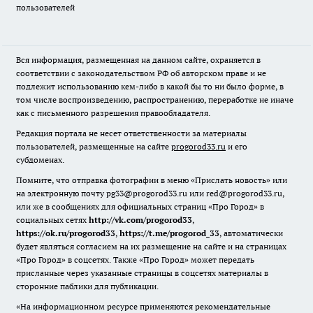
пользователей
Вся информация, размещенная на данном сайте, охраняется в
соответствии с законодательством РФ об авторском праве и не
подлежит использованию кем-либо в какой бы то ни было форме, в
том числе воспроизведению, распространению, переработке не иначе
как с письменного разрешения правообладателя.
Редакция портала не несет ответственности за материалы
пользователей, размещенные на сайте
progorod33.ru
и его
субдоменах.
Помните, что отправка фотографии в меню «Прислать новость» или
на электронную почту pg33@progorod33.ru или red@progorod33.ru,
или же в сообщениях для официальных страниц «Про Город» в
социальных сетях
http://vk.com/progorod33
,
https://ok.ru/progorod33
,
https://t.me/progorod_33
, автоматически
будет являться согласием на их размещение на сайте и на страницах
«Про Город» в соцсетях. Также «Про Город» может передать
присланные через указанные страницы в соцсетях материалы в
сторонние паблики для публикации.
«На информационном ресурсе применяются рекомендательные