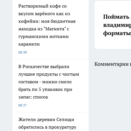
Растворимый кофе со
вкусом варёного как из
Поймать 
кофейни: моя бюджетная
владимир
находка из "Магнита" с
форматы 
гурманскими нотками
карамели
08:59
Комментарии н
В Роскачестве выбрали
лучшие продукты с чистым
составом - можно смело
брать по 5 упаковок про
запас: список
08:27
Жители деревни Селищи
обратились в прокуратуру