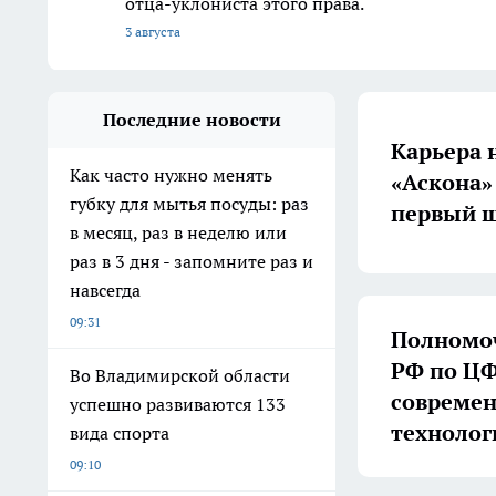
отца-уклониста этого права.
3 августа
Последние новости
Карьера 
Как часто нужно менять
«Аскона»
губку для мытья посуды: раз
первый ш
в месяц, раз в неделю или
раз в 3 дня - запомните раз и
навсегда
09:31
Полномоч
РФ по ЦФ
Во Владимирской области
совреме
успешно развиваются 133
технолог
вида спорта
09:10