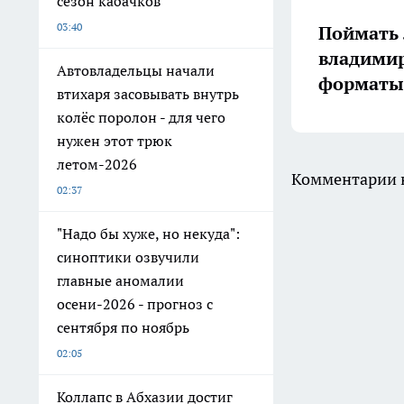
сезон кабачков
03:40
Поймать 
владимир
Автовладельцы начали
форматы 
втихаря засовывать внутрь
колёс поролон - для чего
нужен этот трюк
летом-2026
Комментарии н
02:37
"Надо бы хуже, но некуда":
синоптики озвучили
главные аномалии
осени-2026 - прогноз с
сентября по ноябрь
02:05
Коллапс в Абхазии достиг