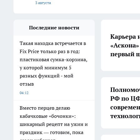
3 августа
Последние новости
Карьера 
Такая находка встречается в
«Аскона»
Fix Price только раз в год:
первый ш
пластиковая сумка-корзина,
у которой минимум 5
разных функций - мой
отзыв
Полномоч
04:12
РФ по ЦФ
совреме
Вместо перцев делаю
технолог
кабачковые «бочонки»:
шикарный рецепт на ужин и
праздник — готовим, пока