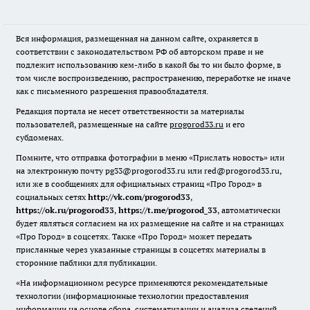
Вся информация, размещенная на данном сайте, охраняется в
соответствии с законодательством РФ об авторском праве и не
подлежит использованию кем-либо в какой бы то ни было форме, в
том числе воспроизведению, распространению, переработке не иначе
как с письменного разрешения правообладателя.
Редакция портала не несет ответственности за материалы
пользователей, размещенные на сайте
progorod33.ru
и его
субдоменах.
Помните, что отправка фотографии в меню «Прислать новость» или
на электронную почту pg33@progorod33.ru или red@progorod33.ru,
или же в сообщениях для официальных страниц «Про Город» в
социальных сетях
http://vk.com/progorod33
,
https://ok.ru/progorod33
,
https://t.me/progorod_33
, автоматически
будет являться согласием на их размещение на сайте и на страницах
«Про Город» в соцсетях. Также «Про Город» может передать
присланные через указанные страницы в соцсетях материалы в
сторонние паблики для публикации.
«На информационном ресурсе применяются рекомендательные
технологии (информационные технологии предоставления
информации на основе сбора, систематизации и анализа сведений,