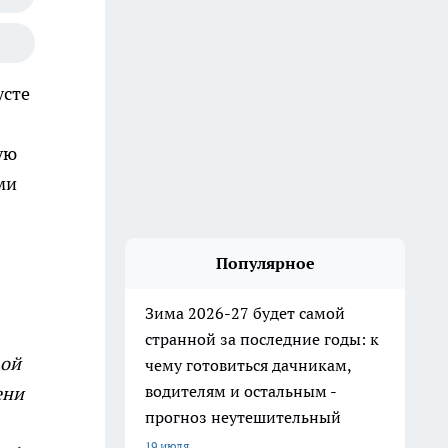
усте
ую
ми
Популярное
Зима 2026-27 будет самой
странной за последние годы: к
вой
чему готовиться дачникам,
водителям и остальным -
ени
прогноз неутешительный
19 июля