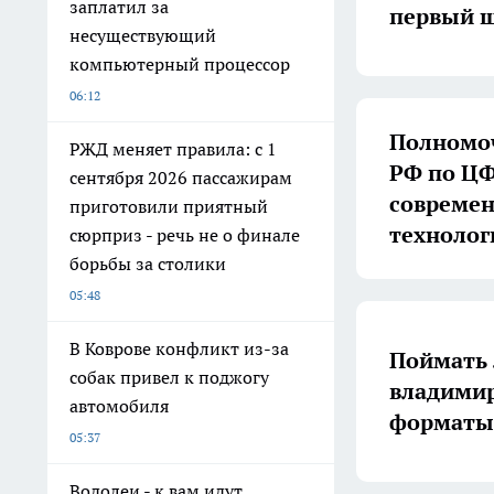
заплатил за
первый ш
несуществующий
компьютерный процессор
06:12
Полномоч
РЖД меняет правила: с 1
РФ по ЦФ
сентября 2026 пассажирам
совреме
приготовили приятный
технолог
сюрприз - речь не о финале
борьбы за столики
05:48
В Коврове конфликт из-за
Поймать 
собак привел к поджогу
владимир
автомобиля
форматы 
05:37
Водолеи - к вам идут