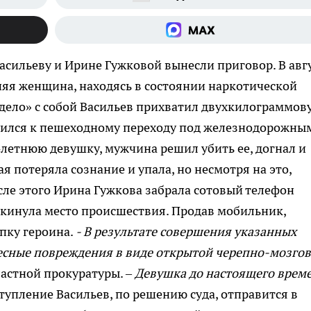
сильеву и Ирине Гужковой вынесли приговор. В авг
няя женщина, находясь в состоянии наркотической
«дело» с собой Васильев прихватил двухкилограммов
авился к пешеходному переходу под железнодорожны
летнюю девушку, мужчина решил убить ее, догнал и
я потеряла сознание и упала, но несмотря на это,
сле этого Ирина Гужкова забрала сотовый телефон
окинула место происшествия. Продав мобильник,
пку героина.
- В результате совершения указанных
сные повреждения в виде открытой черепно-мозго
ластной прокуратуры. –
Девушка до настоящего врем
упление Васильев, по решению суда, отправится в