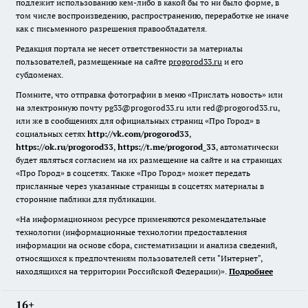
подлежит использованию кем-либо в какой бы то ни было форме, в
том числе воспроизведению, распространению, переработке не иначе
как с письменного разрешения правообладателя.
Редакция портала не несет ответственности за материалы
пользователей, размещенные на сайте
progorod33.ru
и его
субдоменах.
Помните, что отправка фотографии в меню «Прислать новость» или
на электронную почту pg33@progorod33.ru или red@progorod33.ru,
или же в сообщениях для официальных страниц «Про Город» в
социальных сетях
http://vk.com/progorod33
,
https://ok.ru/progorod33
,
https://t.me/progorod_33
, автоматически
будет являться согласием на их размещение на сайте и на страницах
«Про Город» в соцсетях. Также «Про Город» может передать
присланные через указанные страницы в соцсетях материалы в
сторонние паблики для публикации.
«На информационном ресурсе применяются рекомендательные
технологии (информационные технологии предоставления
информации на основе сбора, систематизации и анализа сведений,
относящихся к предпочтениям пользователей сети "Интернет",
находящихся на территории Российской Федерации)».
Подробнее
16+