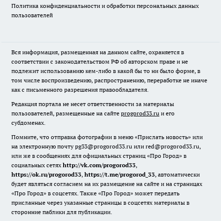
Политика конфиденциальности и обработки персональных данных
пользователей
Вся информация, размещенная на данном сайте, охраняется в
соответствии с законодательством РФ об авторском праве и не
подлежит использованию кем-либо в какой бы то ни было форме, в
том числе воспроизведению, распространению, переработке не иначе
как с письменного разрешения правообладателя.
Редакция портала не несет ответственности за материалы
пользователей, размещенные на сайте
progorod33.ru
и его
субдоменах.
Помните, что отправка фотографии в меню «Прислать новость» или
на электронную почту pg33@progorod33.ru или red@progorod33.ru,
или же в сообщениях для официальных страниц «Про Город» в
социальных сетях
http://vk.com/progorod33
,
https://ok.ru/progorod33
,
https://t.me/progorod_33
, автоматически
будет являться согласием на их размещение на сайте и на страницах
«Про Город» в соцсетях. Также «Про Город» может передать
присланные через указанные страницы в соцсетях материалы в
сторонние паблики для публикации.