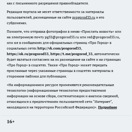
как с письменного разрешения правообладателя.
Редакция портала не несет ответственности за материалы
пользователей, размещенные на сайте
progorod33.ru
и его
субдоменах.
Помните, что отправка фотографии в меню «Прислать новость» или
на электронную почту pg33@progorod33.ru или red@progorod33.ru,
или же в сообщениях для официальных страниц «Про Город» в
социальных сетях
http://vk.com/progorod33
,
https://ok.ru/progorod33
,
https://t.me/progorod_33
, автоматически
будет являться согласием на их размещение на сайте и на страницах
«Про Город» в соцсетях. Также «Про Город» может передать
присланные через указанные страницы в соцсетях материалы в
сторонние паблики для публикации.
«На информационном ресурсе применяются рекомендательные
технологии (информационные технологии предоставления
информации на основе сбора, систематизации и анализа сведений,
относящихся к предпочтениям пользователей сети "Интернет",
находящихся на территории Российской Федерации)».
Подробнее
16+