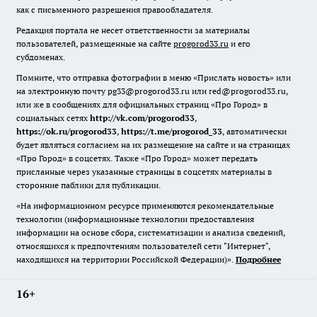
как с письменного разрешения правообладателя.
Редакция портала не несет ответственности за материалы
пользователей, размещенные на сайте
progorod33.ru
и его
субдоменах.
Помните, что отправка фотографии в меню «Прислать новость» или
на электронную почту pg33@progorod33.ru или red@progorod33.ru,
или же в сообщениях для официальных страниц «Про Город» в
социальных сетях
http://vk.com/progorod33
,
https://ok.ru/progorod33
,
https://t.me/progorod_33
, автоматически
будет являться согласием на их размещение на сайте и на страницах
«Про Город» в соцсетях. Также «Про Город» может передать
присланные через указанные страницы в соцсетях материалы в
сторонние паблики для публикации.
«На информационном ресурсе применяются рекомендательные
технологии (информационные технологии предоставления
информации на основе сбора, систематизации и анализа сведений,
относящихся к предпочтениям пользователей сети "Интернет",
находящихся на территории Российской Федерации)».
Подробнее
16+