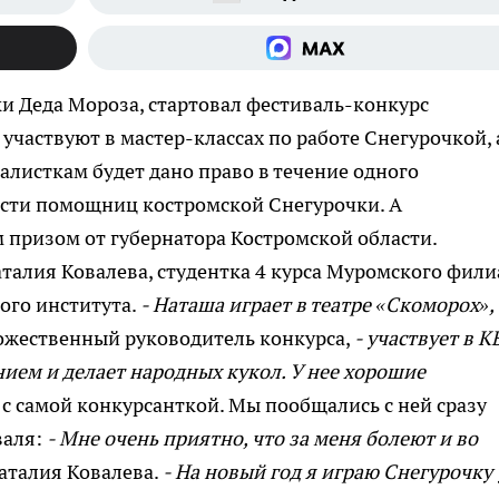
чки Деда Мороза, стартовал фестиваль-конкурс
 участвуют в мастер-классах по работе Снегурочкой, 
алисткам будет дано право в течение одного
ости помощниц костромской Снегурочки. А
 призом от губернатора Костромской области.
талия Ковалева, студентка 4 курса Муромского фили
ого института.
- Наташа играет в театре «Скоморох»,
ожественный руководитель конкурса,
- участвует в К
нием и делает народных кукол. У нее хорошие
с самой конкурсанткой. Мы пообщались с ней сразу
валя:
- Мне очень приятно, что за меня болеют и во
аталия Ковалева.
- На новый год я играю Снегурочку