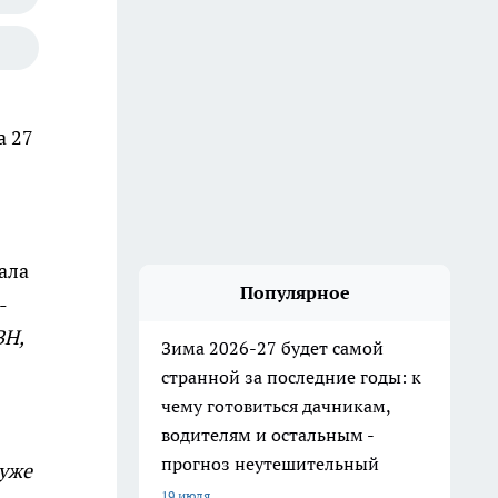
а 27
ала
Популярное
-
ВН,
Зима 2026-27 будет самой
странной за последние годы: к
чему готовиться дачникам,
водителям и остальным -
прогноз неутешительный
 уже
19 июля