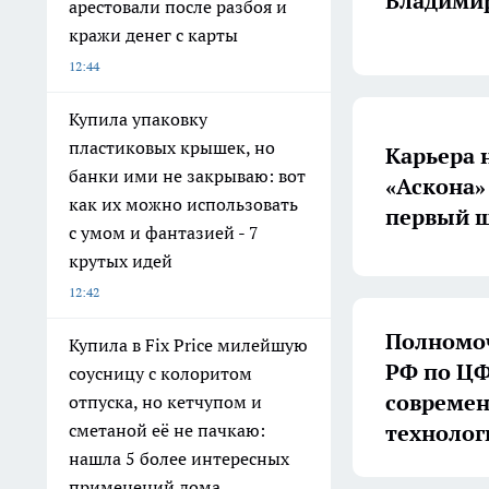
Владимир
арестовали после разбоя и
кражи денег с карты
12:44
Купила упаковку
пластиковых крышек, но
Карьера 
банки ими не закрываю: вот
«Аскона»
как их можно использовать
первый ш
с умом и фантазией - 7
крутых идей
12:42
Полномоч
Купила в Fix Price милейшую
РФ по ЦФ
соусницу с колоритом
совреме
отпуска, но кетчупом и
технолог
сметаной её не пачкаю:
нашла 5 более интересных
применений дома