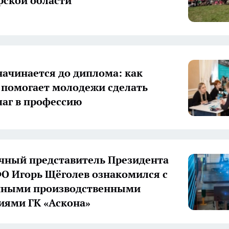
ской области
начинается до диплома: как
 помогает молодежи сделать
аг в профессию
ный представитель Президента
О Игорь Щёголев ознакомился с
нными производственными
иями ГК «Аскона»