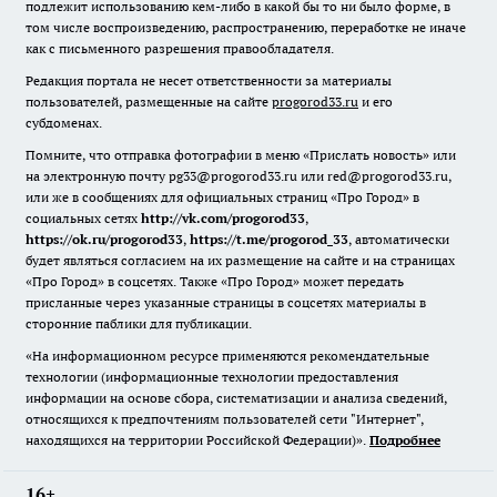
подлежит использованию кем-либо в какой бы то ни было форме, в
том числе воспроизведению, распространению, переработке не иначе
как с письменного разрешения правообладателя.
Редакция портала не несет ответственности за материалы
пользователей, размещенные на сайте
progorod33.ru
и его
субдоменах.
Помните, что отправка фотографии в меню «Прислать новость» или
на электронную почту pg33@progorod33.ru или red@progorod33.ru,
или же в сообщениях для официальных страниц «Про Город» в
социальных сетях
http://vk.com/progorod33
,
https://ok.ru/progorod33
,
https://t.me/progorod_33
, автоматически
будет являться согласием на их размещение на сайте и на страницах
«Про Город» в соцсетях. Также «Про Город» может передать
присланные через указанные страницы в соцсетях материалы в
сторонние паблики для публикации.
«На информационном ресурсе применяются рекомендательные
технологии (информационные технологии предоставления
информации на основе сбора, систематизации и анализа сведений,
относящихся к предпочтениям пользователей сети "Интернет",
находящихся на территории Российской Федерации)».
Подробнее
16+