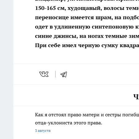
150-165 см, худощавый, волосы тем
переносице имеется шрам, на подбо
одет в удлиненную синтепоновую ку
синие джинсы, на ногах темные зим
При себе имел черную сумку квадр
Ч
Как я отстоял право матери и сестры пог
отца-уклониста этого права.
3 августа