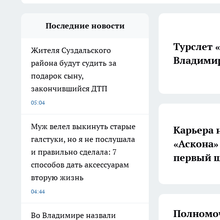
Последние новости
Турслет 
Жителя Суздальского
Владимир
района будут судить за
подарок сыну,
закончившийся ДТП
05:04
Муж велел выкинуть старые
Карьера 
галстуки, но я не послушала
«Аскона»
и правильно сделала: 7
первый ш
способов дать аксессуарам
вторую жизнь
04:44
Полномоч
Во Владимире назвали