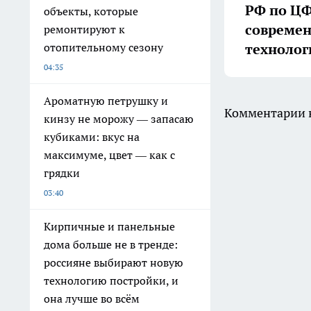
РФ по ЦФ
объекты, которые
совреме
ремонтируют к
технолог
отопительному сезону
04:35
Ароматную петрушку и
Комментарии н
кинзу не морожу — запасаю
кубиками: вкус на
максимуме, цвет — как с
грядки
03:40
Кирпичные и панельные
дома больше не в тренде:
россияне выбирают новую
технологию постройки, и
она лучше во всём