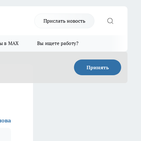
Прислать новость
ы в MAX
Вы ищете работу?
Принять
шова