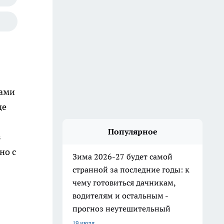
ками
де
Популярное
з
но с
Зима 2026-27 будет самой
странной за последние годы: к
чему готовиться дачникам,
водителям и остальным -
прогноз неутешительный
19 июля