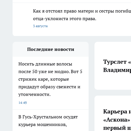
Как я отстоял право матери и сестры пог
отца-уклониста этого права.
3 августа
Последние новости
Турслет 
Носить длинные волосы
Владимир
после 50 уже не модно. Вот 5
стрижек каре, которые
придадут образу свежести и
утонченности.
14:49
Карьера 
В Гусь-Хрустальном осудят
«Аскона»
курьера мошенников,
первый ш