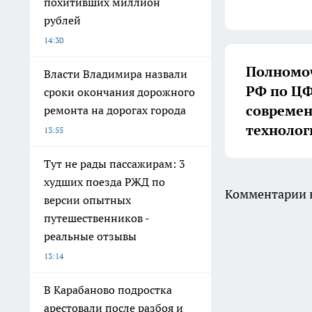
похитивших миллион
рублей
14:30
Полномоч
Власти Владимира назвали
РФ по ЦФ
сроки окончания дорожного
совреме
ремонта на дорогах города
технолог
13:55
Тут не рады пассажирам: 3
худших поезда РЖД по
Комментарии н
версии опытных
путешественников -
реальные отзывы
13:14
В Карабаново подростка
арестовали после разбоя и