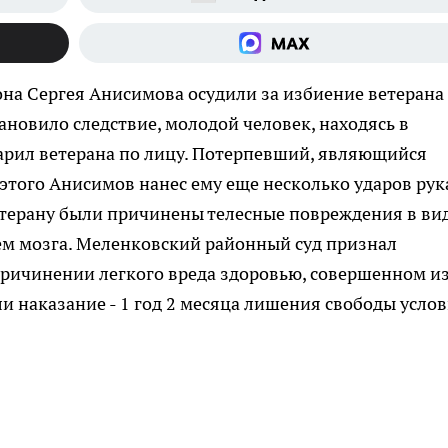
на Сергея Анисимова осудили за избиение ветерана
ановило следствие, молодой человек, находясь в
арил ветерана по лицу. Потерпевший, являющийся
 этого Анисимов нанес ему еще несколько ударов ру
етерану были причинены телесные повреждения в ви
ем мозга. Меленковский районный суд признал
ичинении легкого вреда здоровью, совершенном и
и наказание - 1 год 2 месяца лишения свободы услов