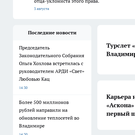
отца-уклониста этого права.
3 августа
Последние новости
Турслет 
Председатель
Владимир
Законодательного Собрания
Ольга Хохлова встретилась с
руководителем АРДИ «Свет»
Любовью Кац
14:30
Карьера 
Более 500 миллионов
«Аскона»
рублей направили на
первый ш
обновление теплосетей во
Владимире
14:30