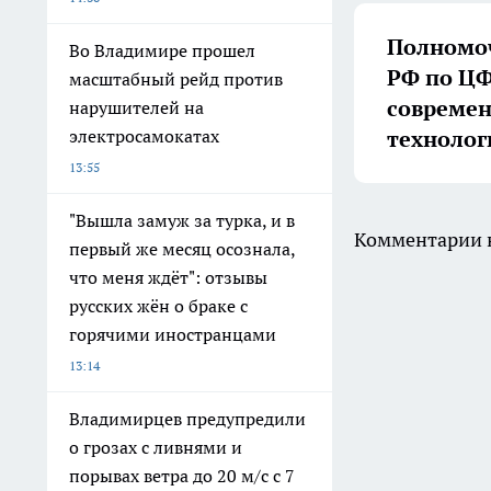
Полномоч
Во Владимире прошел
РФ по ЦФ
масштабный рейд против
совреме
нарушителей на
технолог
электросамокатах
13:55
"Вышла замуж за турка, и в
Комментарии н
первый же месяц осознала,
что меня ждёт": отзывы
русских жён о браке с
горячими иностранцами
13:14
Владимирцев предупредили
о грозах с ливнями и
порывах ветра до 20 м/с с 7