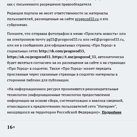
как с письменного разрешения правообладателя.
Редакция портала не несет ответственности за материалы
пользователей, размещенные на сайте
progorod33.ru
и его
субдоменах.
Помните, что отправка фотографии в меню «Прислать новость» или
на электронную почту pg33@progorod33.ru или red@progorod33.ru,
или же в сообщениях для официальных страниц «Про Город» в
социальных сетях
http://vk.com/progorod33
,
https://ok.ru/progorod33
,
https://t.me/progorod_33
, автоматически
будет являться согласием на их размещение на сайте и на страницах
«Про Город» в соцсетях. Также «Про Город» может передать
присланные через указанные страницы в соцсетях материалы в
сторонние паблики для публикации.
«На информационном ресурсе применяются рекомендательные
технологии (информационные технологии предоставления
информации на основе сбора, систематизации и анализа сведений,
относящихся к предпочтениям пользователей сети "Интернет",
находящихся на территории Российской Федерации)».
Подробнее
16+