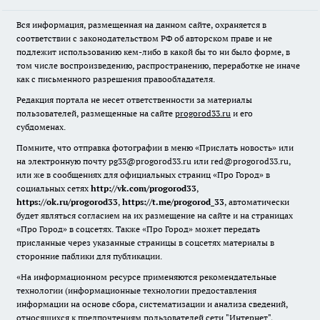
Вся информация, размещенная на данном сайте, охраняется в
соответствии с законодательством РФ об авторском праве и не
подлежит использованию кем-либо в какой бы то ни было форме, в
том числе воспроизведению, распространению, переработке не иначе
как с письменного разрешения правообладателя.
Редакция портала не несет ответственности за материалы
пользователей, размещенные на сайте
progorod33.ru
и его
субдоменах.
Помните, что отправка фотографии в меню «Прислать новость» или
на электронную почту pg33@progorod33.ru или red@progorod33.ru,
или же в сообщениях для официальных страниц «Про Город» в
социальных сетях
http://vk.com/progorod33
,
https://ok.ru/progorod33
,
https://t.me/progorod_33
, автоматически
будет являться согласием на их размещение на сайте и на страницах
«Про Город» в соцсетях. Также «Про Город» может передать
присланные через указанные страницы в соцсетях материалы в
сторонние паблики для публикации.
«На информационном ресурсе применяются рекомендательные
технологии (информационные технологии предоставления
информации на основе сбора, систематизации и анализа сведений,
относящихся к предпочтениям пользователей сети "Интернет",