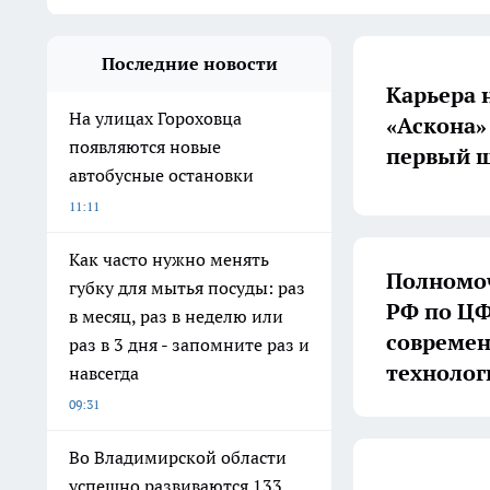
Последние новости
Карьера 
На улицах Гороховца
«Аскона»
появляются новые
первый ш
автобусные остановки
11:11
Как часто нужно менять
Полномоч
губку для мытья посуды: раз
РФ по ЦФ
в месяц, раз в неделю или
совреме
раз в 3 дня - запомните раз и
технолог
навсегда
09:31
Во Владимирской области
успешно развиваются 133