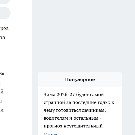
ерез
за
В»
Популярное
е
ый
Зима 2026-27 будет самой
а
странной за последние годы: к
ни
чему готовиться дачникам,
водителям и остальным -
прогноз неутешительный
19 июля