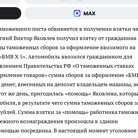
аможенного поста обвиняется в получении взятки ч
етний Виктор Яковлев получил взятку от гражданина 
ы таможенных сборов за оформление ввозимого на
«БМВ Х 5». Автомобиль ввозился гражданином для
овлением Правительства РФ «О таможенных ставках
рмление товаров» сумма сборов за оформление «БМ
о денег, внесенных на депозит владельцем машины, н
тот же день, пригодилась «помощь» Яковлева, котор
обиля, в результате чего сумма таможенных сборов з
 рублей. Сумма взятки за «помощь» работника тамож
енежного вознаграждения произошла в здании
помощью посредника. В настоящий момент уголовное