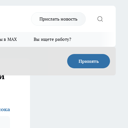
Прислать новость
ы в MAX
Вы ищете работу?
Принять
и
лока