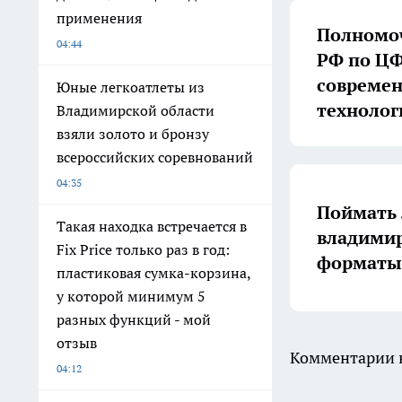
применения
Полномоч
04:44
РФ по ЦФ
совреме
Юные легкоатлеты из
технолог
Владимирской области
взяли золото и бронзу
всероссийских соревнований
04:35
Поймать 
Такая находка встречается в
владимир
Fix Price только раз в год:
форматы 
пластиковая сумка-корзина,
у которой минимум 5
разных функций - мой
отзыв
Комментарии н
04:12