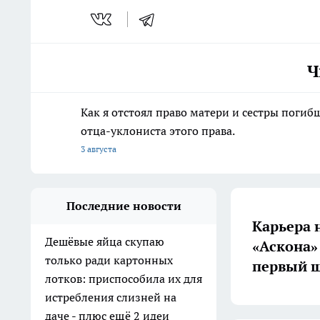
Ч
Как я отстоял право матери и сестры пог
отца-уклониста этого права.
3 августа
Последние новости
Карьера 
Дешёвые яйца скупаю
«Аскона»
только ради картонных
первый ш
лотков: приспособила их для
истребления слизней на
даче - плюс ещё 2 идеи